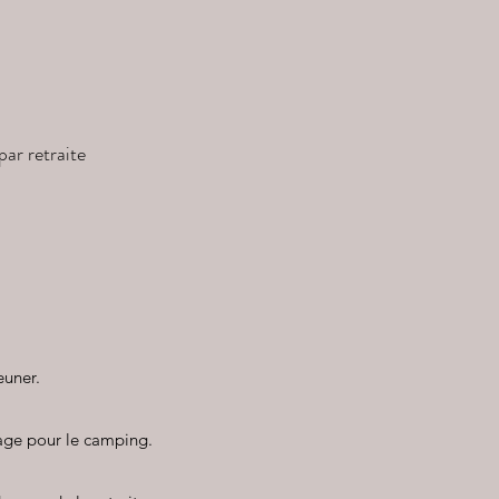
ar retraite
euner.
hage pour le camping.