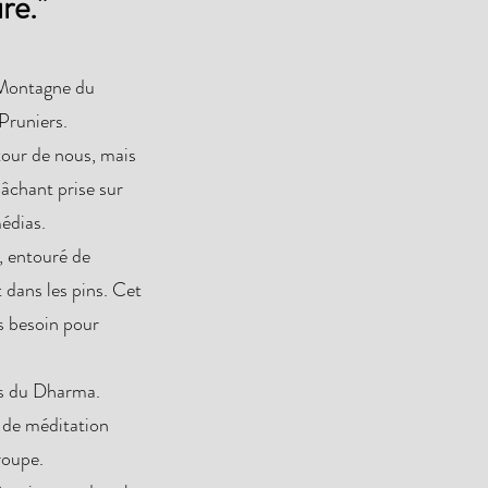
re."
a Montagne du
Pruniers.
tour de nous, mais
lâchant prise sur
médias.
, entouré de
dans les pins. Cet
s besoin pour
ues du Dharma.
s de méditation
roupe.