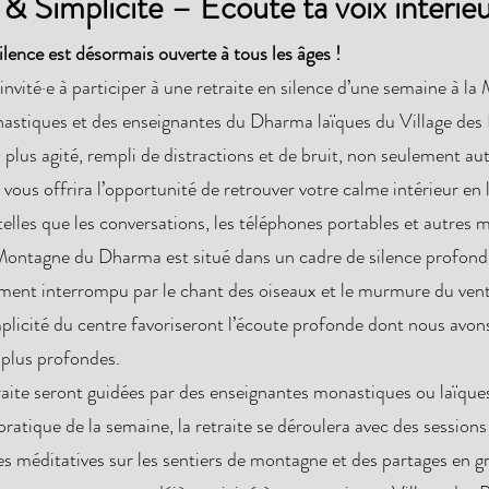
& Simplicité – Écoute ta voix intérieu
ilence est désormais ouverte à tous les âges !
vité·e à participer à une retraite en silence d’une semaine à l
stiques et des enseignantes du Dharma laïques du Village des 
plus agité, rempli de distractions et de bruit, non seulement au
 vous offrira l’opportunité de retrouver votre calme intérieur en 
 telles que les conversations, les téléphones portables et autres 
 Montagne du Dharma est situé dans un cadre de silence profond
ent interrompu par le chant des oiseaux et le murmure du vent 
plicité du centre favoriseront l’écoute profonde dont nous avon
 plus profondes.
etraite seront guidées par des enseignantes monastiques ou laïq
pratique de la semaine, la retraite se déroulera avec des session
es méditatives sur les sentiers de montagne et des partages en g